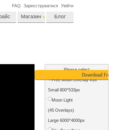
FAQ
Зареєструватися
Увійти
райс
Магазин
Блог
es
Video
LUTs для
редагування відео
я
Редагування
Професійні відео
фотографій нерухомості
Please select
оверлейси
Download Free
их
Free Moon Overlay #18
ина
Small 800*533px
ії
Реставрація фото
Moon Light
(45 Overlays)
Large 6000*4000px