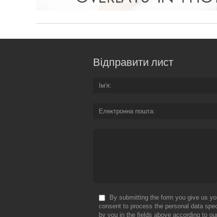
Відправити лист
Ім'я
Електронна пошта
By submitting the form you give us yo
consent to process the personal data spec
by you in the fields above according to ou