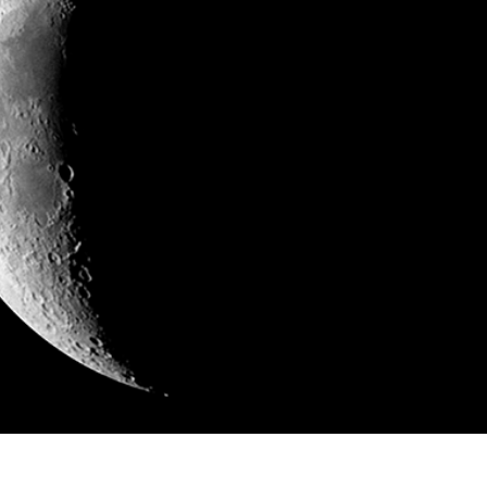
ретуші товарів
Редагування фото
Дані для навчан
ювелірних виробів