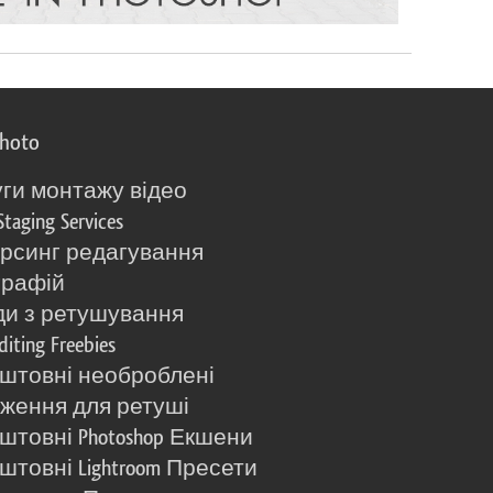
photo
ги монтажу відео
Staging Services
рсинг редагування
графій
и з ретушування
diting Freebies
штовні необроблені
ження для ретуші
штовні Photoshop Екшени
штовні Lightroom Пресети