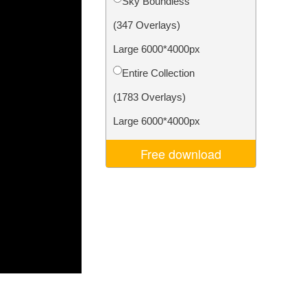
Sky Boundless
ня ШІ
Video Editing Services
(347 Overlays)
Large 6000*4000px
Entire Collection
(1783 Overlays)
Large 6000*4000px
Free download