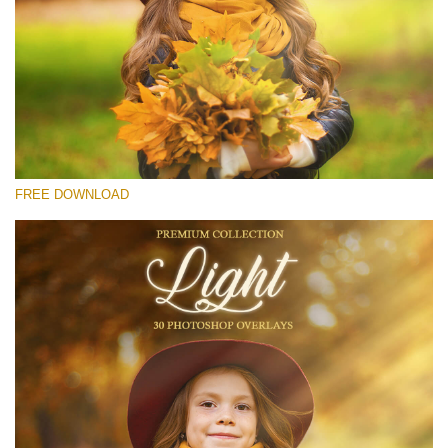
Please select
Free Light Overlay #24
Small 800*533px
Light Overlays
(30 Overlays)
FREE DOWNLOAD
Large 6000*4000px
Sunlight Collection
(290 Overlays)
Large 6000*4000px
Entire Collection
(1783 Overlays)
Large 6000*4000px