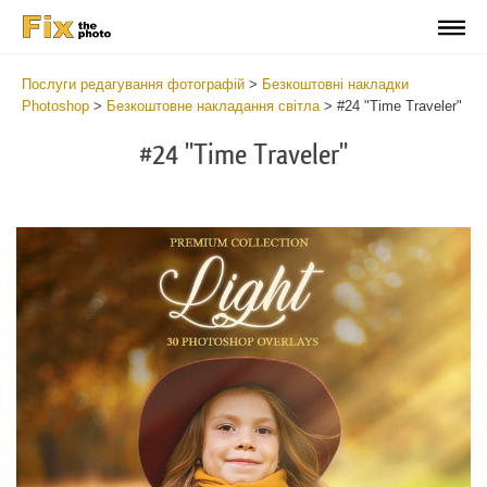
Послуги редагування фотографій
>
Безкоштовні накладки
Photoshop
>
Безкоштовне накладання світла
>
#24 "Time Traveler"
#24 "Time Traveler"
Do
Fr