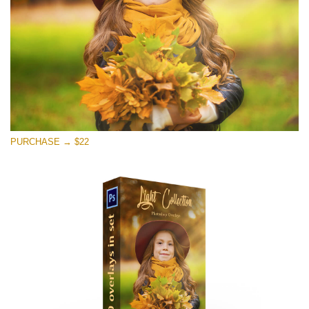
Free download
PURCHASE → $22