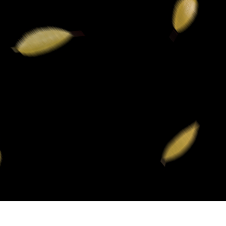
ретуші товарів
Редагування фото
Дані для навчан
ювелірних виробів