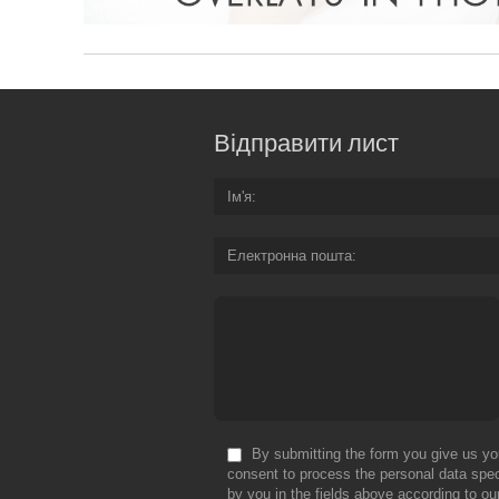
Відправити лист
Ім'я
Електронна пошта
By submitting the form you give us yo
consent to process the personal data spec
by you in the fields above according to ou