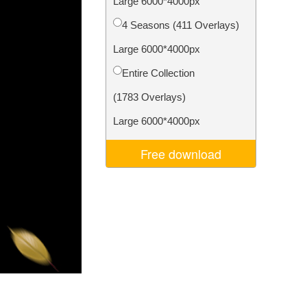
Large 6000*4000px
ня ШІ
Video Editing Services
4 Seasons (411 Overlays)
Large 6000*4000px
Entire Collection
(1783 Overlays)
Large 6000*4000px
Free download