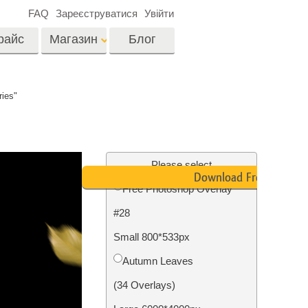
FAQ
Зареєструватися
Увійти
райс
Магазин
Блог
es
Video
ies"
LUTs для
редагування відео
я
Редагування
Професійні відео
фотографій нерухомості
Please select
оверлейси
Download Free
их
Free Photoshop Overlay
ина
#28
ії
Реставрація фото
Small 800*533px
Autumn Leaves
(34 Overlays)