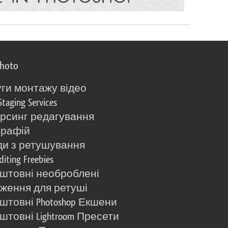
photo
ги монтажу відео
Staging Services
рсинг редагування
графій
и з ретушування
diting Freebies
штовні необроблені
ження для ретуші
штовні Photoshop Екшени
штовні Lightroom Пресети