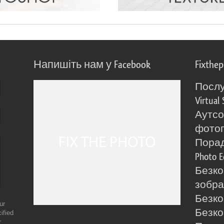
Напишіть нам у Facebook
Fixthe
Послу
Virtual 
Аутсо
фото
Порад
Photo E
Безко
зобра
Безко
ur
Безко
ified
r