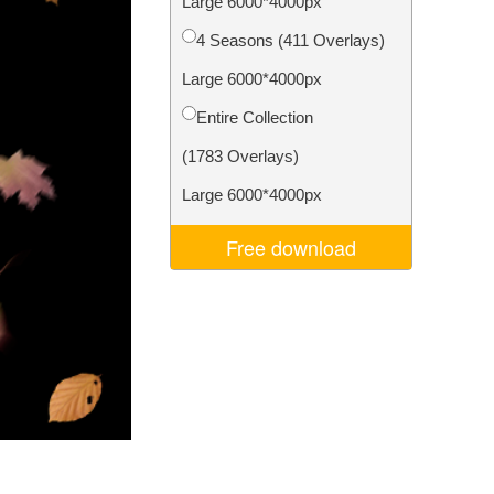
Large 6000*4000px
ня ШІ
Video Editing Services
4 Seasons (411 Overlays)
Large 6000*4000px
Entire Collection
(1783 Overlays)
Large 6000*4000px
Free download