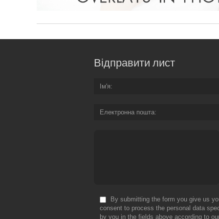
Відправити лист
Ім'я
Електронна пошта
By submitting the form you give us yo
consent to process the personal data spec
by you in the fields above according to ou