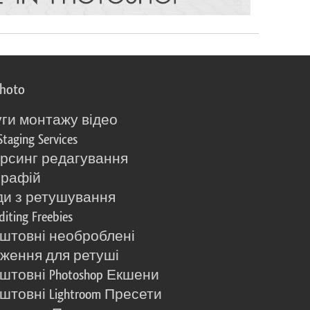
photo
ги монтажу відео
Staging Services
рсинг редагування
графій
и з ретушування
diting Freebies
штовні необроблені
ження для ретуші
штовні Photoshop Екшени
штовні Lightroom Пресети