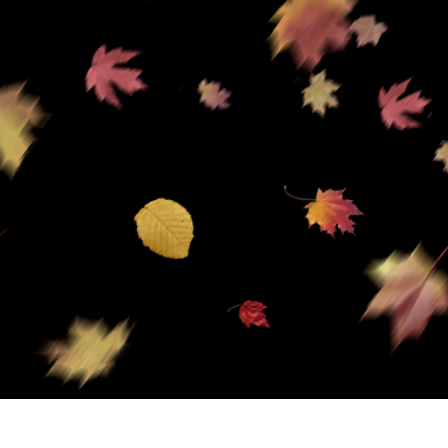
ретуші товарів
Редагування фото
Дані для навчан
ювелірних виробів