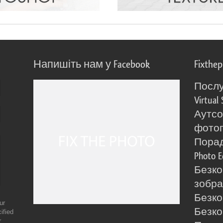
Напишіть нам у Facebook
Fixthe
Послу
Virtual 
Аутсо
фото
Порад
Photo E
Безко
зобра
Безко
ur
Безко
ified
r