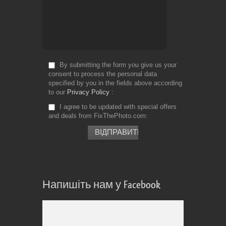
By submitting the form you give us your
consent to process the personal data
specified by you in the fields above according
to our
Privacy Policy
I agree to be updated with special offers
and deals from FixThePhoto.com
Напишіть нам у Facebook