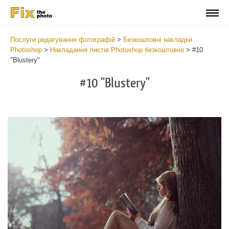
Послуги редагування фотографій
>
Безкоштовні накладки
Photoshop
>
Накладання листів Photoshop безкоштовно
>
#10
"Blustery"
#10 "Blustery"