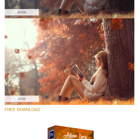
Please select
Free Ps Overlay #10
Small 800*533px
Autumn Leaves
(34 Overlays)
Large 6000*4000px
FREE DOWNLOAD
4 Seasons (411 Overlays)
Large 6000*4000px
Entire Collection