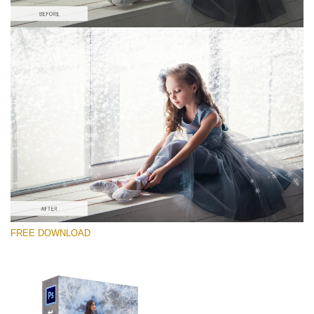
Please select
Free PNG Overlay #5
Small 800*533px
Artic Frost
(30 Overlays)
Large 6000*4000px
FREE DOWNLOAD
Sunlight Collection
(290 Overlays)
Large 6000*4000px