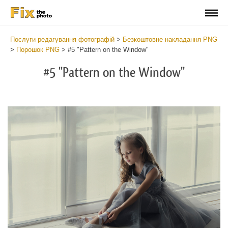
Послуги редагування фотографій
>
Безкоштовне накладання PNG
>
Порошок PNG
>
#5 "Pattern on the Window"
#5 "Pattern on the Window"
Do
Fr
PN