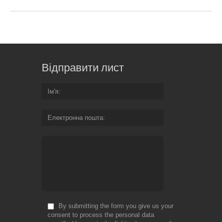
Відправити лист
Ім'я
Електронна пошта
By submitting the form you give us your
consent to process the personal data