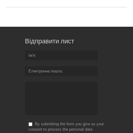
Відправити лист
Ім'я
Електронна пошта
By submitting the form you give us your
consent to process the personal data