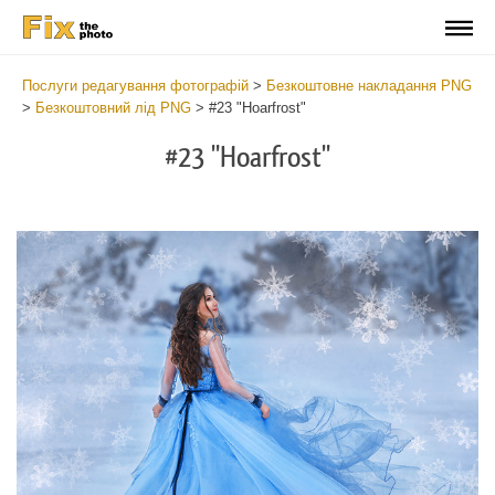
Послуги редагування фотографій
>
Безкоштовне накладання PNG
>
Безкоштовний лід PNG
>
#23 "Hoarfrost"
#23 "Hoarfrost"
Do
Fr
PN