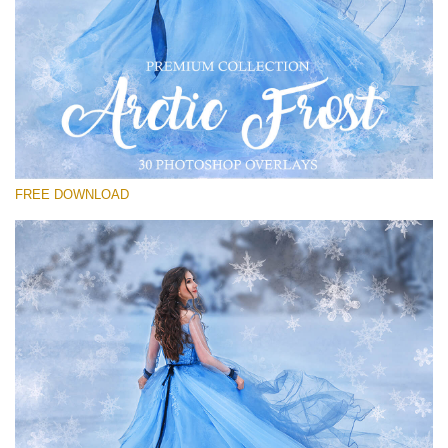
Please select
Free PNG Overlay #23
Small 800*533px
Artic Frost
(30 Overlays)
FREE DOWNLOAD
Large 6000*4000px
Sky Boundless
(347 Overlays)
Large 6000*4000px
Entire Collection
(1783 Overlays)
Large 6000*4000px