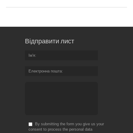
Відправити лист
Ім'я
Електронна пошта
By submitting the form you give us your
consent to process the personal data