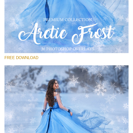
Please select
Free PNG Overlay #20
Small 800*533px
Artic Frost
(30 Overlays)
FREE DOWNLOAD
Large 6000*4000px
Sunlight Collection
(290 Overlays)
Large 6000*4000px
Entire Collection
(1783 Overlays)
Large 6000*4000px