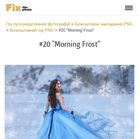
Послуги редагування фотографій
>
Безкоштовне накладання PNG
>
Безкоштовний лід PNG
>
#20 "Morning Frost"
#20 "Morning Frost"
Do
Fr
PN