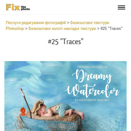
Послуги редагування фотографій
>
Безкоштовні текстури
Photoshop
>
Безкоштовні золоті накладні текстури
>
#25 "Traces"
#25 "Traces"
Do
Fr
Ov