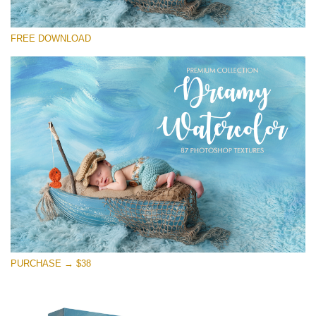
Please select
FREE DOWNLOAD
Free Photoshop Overlay
Small 800*533px
Dreamy Watercolor
(85 Textures)
Large 6000*4000px
Entire Collection
(1783 Overlays)
Large 6000*4000px
Free download
PURCHASE → $38