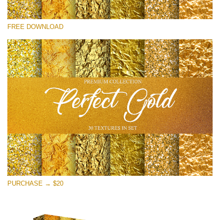
Please select
FREE DOWNLOAD
Free Photoshop Overlay
Small 800*533px
Perfect Gold
(30 Textures)
Large 6000*4000px
Entire Collection
(1783 Overlays)
Large 6000*4000px
Free download
PURCHASE → $20