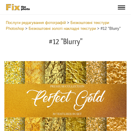
Послуги редагування фотографій
>
Безкоштовні текстури
Photoshop
>
Безкоштовні золоті накладні текстури
>
#12 "Blurry"
#12 "Blurry"
Do
Fr
Ov