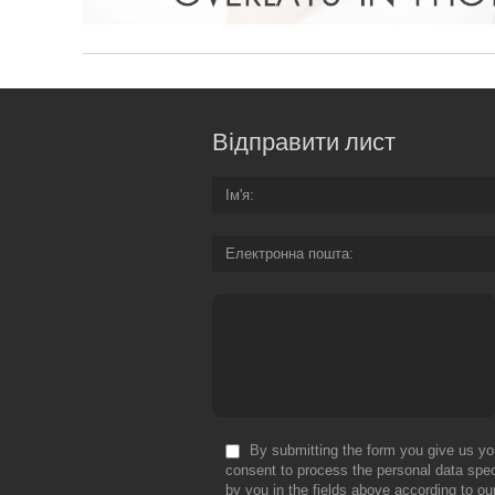
Відправити лист
Ім'я
Електронна пошта
By submitting the form you give us yo
consent to process the personal data spec
by you in the fields above according to ou