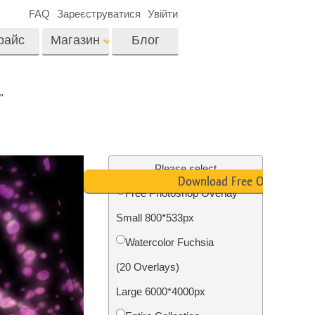
FAQ
Зареєструватися
Увійти
райс
Магазин
Блог
es
Video
"
LUTs для
редагування відео
я
Редагування
Професійні відео
фотографій нерухомості
Please select
оверлейси
Download Free Overlay
их
Free Photoshop Overlay
ина
Small 800*533px
ії
Реставрація фото
Watercolor Fuchsia
(20 Overlays)
Large 6000*4000px