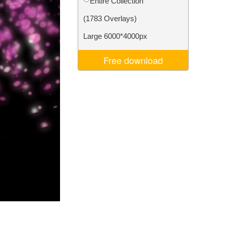
Entire Collection
ня ШІ
Video Editing Services
(1783 Overlays)
Large 6000*4000px
Free download