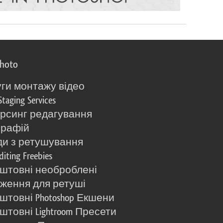
photo
ги монтажу відео
Staging Services
рсинг редагування
графій
и з ретушування
diting Freebies
штовні необроблені
ження для ретуші
штовні Photoshop Екшени
штовні Lightroom Пресети