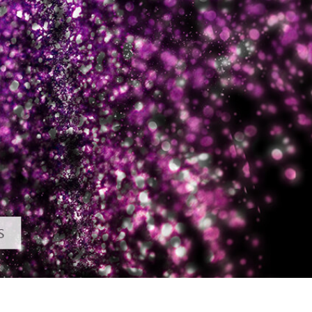
ретуші товарів
Редагування фото
Дані для навчан
ювелірних виробів