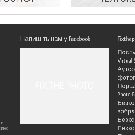
Напишіть нам у Facebook
Fixthe
Послу
Virtual 
Аутсо
фото
Порад
Photo E
Безко
зобра
Безко
ur
Безко
ified
r