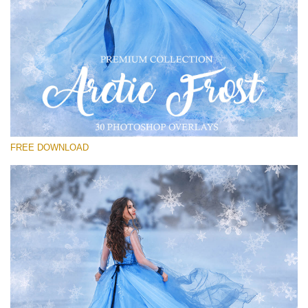
Please select
Free Frost Overlay #29
Small 800*533px
Artic Frost
(30 Overlays)
FREE DOWNLOAD
Large 6000*4000px
Bokeh Collection (650 Overlays)
Large 6000*4000px
Entire Collection
(1783 Overlays)
Large 6000*4000px