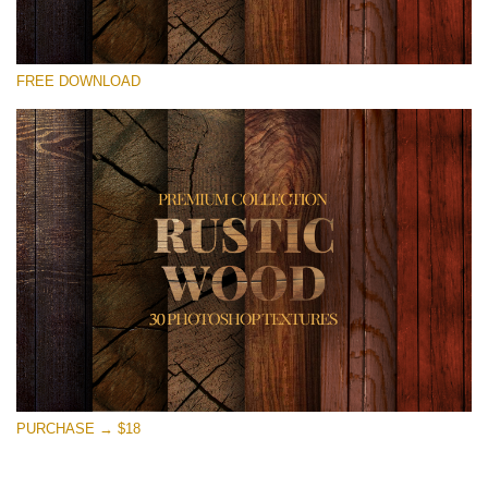
Please select
FREE DOWNLOAD
Free Photoshop Overlay
Small 800*533px
Rustic Wood
(30 Textures)
Large 6000*4000px
Entire Collection
(1783 Overlays)
Large 6000*4000px
Free download
PURCHASE → $18