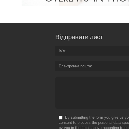
Відправити лист
Ім'я
Електронна пошта
By submitting the form you give us yo
consent to process the personal data spec
by you in the fields above according to ou