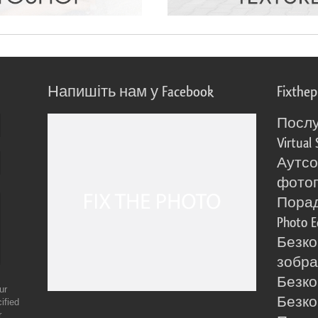
Напишіть нам у Facebook
Fixthe
Послу
Virtual 
Аутсо
фото
Порад
Photo E
Безко
зобра
Безко
ur
Безко
ified
r