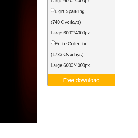
Large 6000*4000px
ня ШІ
Video Editing Services
Light Sparkling
(740 Overlays)
Large 6000*4000px
Entire Collection
(1783 Overlays)
Large 6000*4000px
Free download