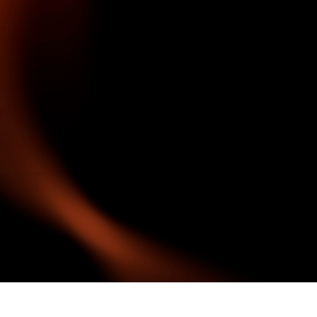
ретуші товарів
Редагування фото
Дані для навчан
ювелірних виробів