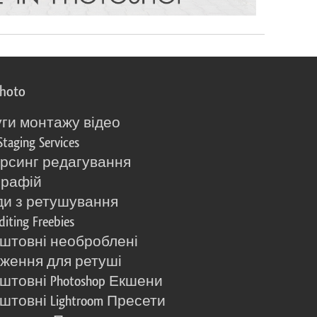
photo
ги монтажу відео
Staging Services
рсинг редагування
графій
и з ретушування
diting Freebies
штовні необроблені
ження для ретуші
штовні Photoshop Екшени
штовні Lightroom Пресети