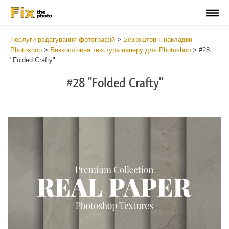
Послуги редагування фотографій
>
Безкоштовні накладки
Photoshop
>
Безкоштовна текстура паперу для Photoshop
>
#28
"Folded Crafty"
#28 "Folded Crafty"
Do
Fr
Ov