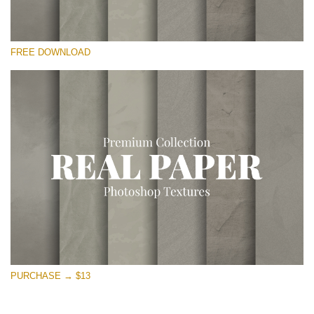
Please select
FREE DOWNLOAD
Free Photoshop Overlay
Small 800*533px
Vintage Paper
(30 Overlays)
Large 6000*4000px
Entire Collection
(1783 Overlays)
Large 6000*4000px
Free download
PURCHASE → $13