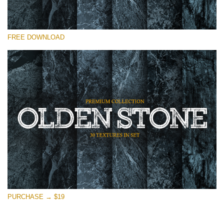
Please select
FREE DOWNLOAD
Free Photoshop Overlay
Small 800*533px
Olden Stone
(30 Textures)
Large 6000*4000px
Entire Collection
(1783 Overlays)
Large 6000*4000px
Free download
PURCHASE → $19