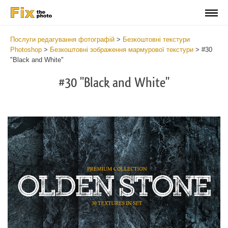
Послуги редагування фотографій
>
Безкоштовні текстури
Photoshop
>
Безкоштовні зображення мармурової текстури
>
#30
"Black and White"
#30 "Black and White"
Do
Fr
Ov