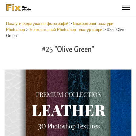
Послуги редагування фотографій
>
Безкоштовні текстури
Photoshop
>
Безкоштовний Photoshop текстур шкіри
>
#25 "Olive
Green"
#25 "Olive Green"
Do
Fr
Ov