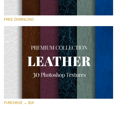
Please select
FREE DOWNLOAD
Free Photoshop Overlay
Small 800*533px
Real Leather
(30 Textures)
Large 6000*4000px
Entire Collection
(1783 Overlays)
Large 6000*4000px
Free download
PURCHASE → $18