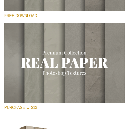
Please select
FREE DOWNLOAD
Free Photoshop Overlay
Small 800*533px
Vintage Paper
(30 Overlays)
Large 6000*4000px
Entire Collection
(1783 Overlays)
Large 6000*4000px
Free download
PURCHASE → $13