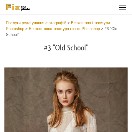
Послуги редагування фотографій
>
Безкоштовні текстури
Photoshop
>
Безкоштовна текстура гранж Photoshop
>
#3 "Old
School"
#3 "Old School"
Do
Fr
Ov