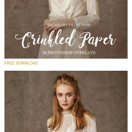
Please select
Free Photoshop Overlay
Small 800*533px
Crinkled Paper
(36 Overlays)
FREE DOWNLOAD
Large 6000*4000px
Entire Collection
(1783 Overlays)
Large 6000*4000px
Free download