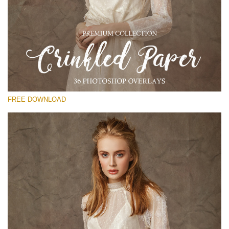
Please select
Free Photoshop Overlay
Small 800*533px
Сrinkled Paper
(36 Overlays)
FREE DOWNLOAD
Large 6000*4000px
Entire Collection
(1783 Overlays)
Large 6000*4000px
Free download