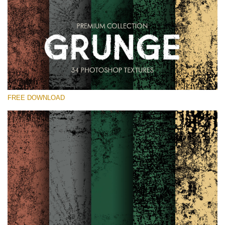
Please select
Free Photoshop Overlay
Small 800*533px
Grunge Effect
(30 Overlays)
FREE DOWNLOAD
Large 6000*4000px
Entire Collection
(1783 Overlays)
Large 6000*4000px
Free download