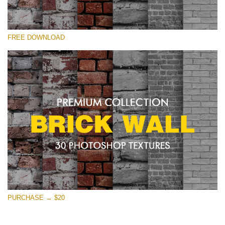
Please select
FREE DOWNLOAD
Free Photoshop Texture #26 Small 800*533px
Brick Wall
(30 Textures)
Large 6000*4000px
Entire Collection
(1783 Overlays)
Large 6000*4000px
Free download
PURCHASE → $20