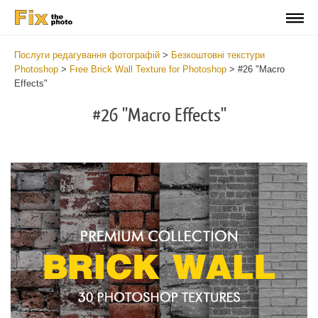
Послуги редагування фотографій
>
Безкоштовні текстури
Photoshop
>
Free Brick Wall Texture for Photoshop
>
#26 "Macro
Effects"
#26 "Macro Effects"
Do
Fr
Te