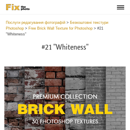
Послуги редагування фотографій
>
Безкоштовні текстури
Photoshop
>
Free Brick Wall Texture for Photoshop
>
#21
"Whiteness"
#21 "Whiteness"
Do
Fr
Te