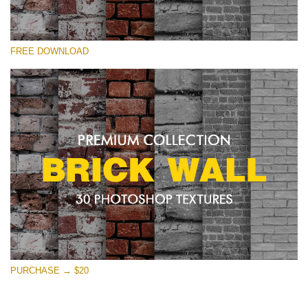
Please select
FREE DOWNLOAD
Free Photoshop Texture #21 Small 800*533px
Brick Wall
(30 Textures)
Large 6000*4000px
Entire Collection
(1783 Overlays)
Large 6000*4000px
Free download
PURCHASE → $20