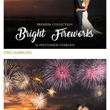
Please select
Free Fireworks Overlay #16
Small 800*533px
Bright Fireworks
(55 Overlays)
FREE DOWNLOAD
Large 6000*4000px
Bokeh Collection (650 Overlays)
Large 6000*4000px
Entire Collection
(1783 Overlays)
Large 6000*4000px