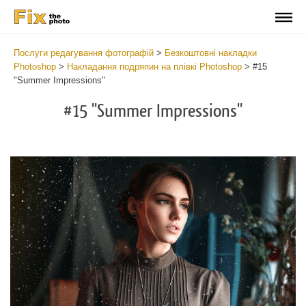
Послуги редагування фотографій
>
Безкоштовні накладки
Photoshop
>
Накладання подряпин на плівкі Photoshop
>
#15
"Summer Impressions"
#15 "Summer Impressions"
Do
Fr