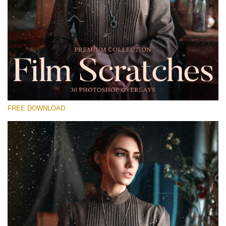
Please select
Free Photoshop Overlay #15
Small 800*533px
Film Scratches
(30 Overlays)
FREE DOWNLOAD
Large 6000*4000px
Bokeh Collection (650 Overlays)
Large 6000*4000px
Entire Collection
(1783 Overlays)
Large 6000*4000px