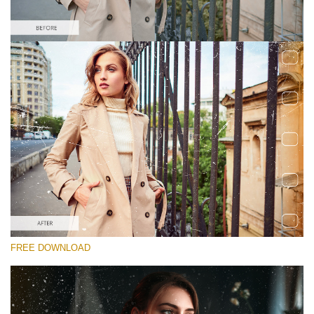
Please select
Free Photoshop Overlay #1
Small 800*533px
Film Scratches
(30 Overlays)
Large 6000*4000px
FREE DOWNLOAD
Sky Boundless
(347 Overlays)
Large 6000*4000px