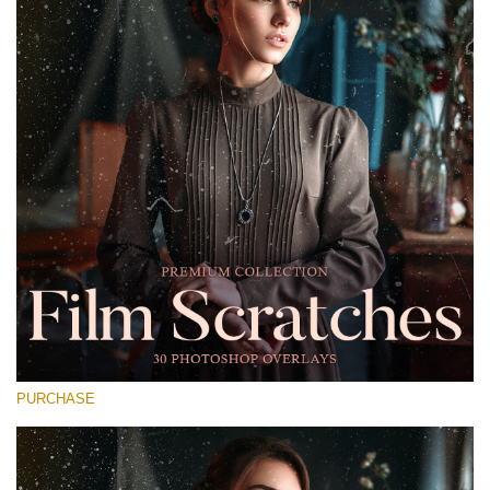
Entire Collection
(1783 Overlays)
Large 6000*4000px
Free download
PURCHASE