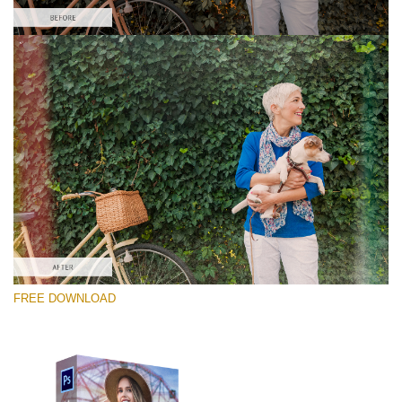
Please select
Free PNG Overlay #5
Small 800*533px
Old Film
(30 Overlays)
Large 6000*4000px
FREE DOWNLOAD
Sunlight Collection
(290 Overlays)
Large 6000*4000px