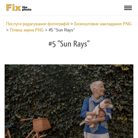
Послуги редагування фотографій
>
Безкоштовне накладання PNG
>
Плівка зерна PNG
>
#5 "Sun Rays"
#5 "Sun Rays"
Do
Fr
PN