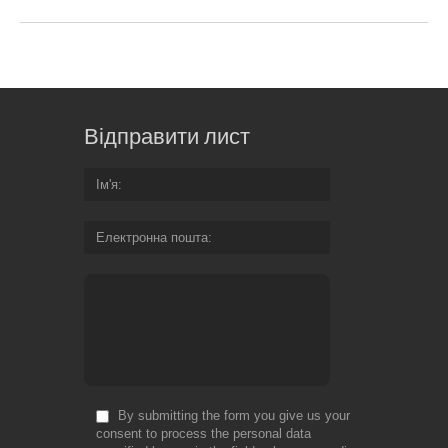
Відправити лист
Ім'я
Електронна пошта
By submitting the form you give us your
consent to process the personal data