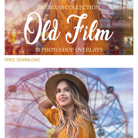
Please select
Free PNG Overlay #16
Small 800*533px
Old Film
(30 Overlays)
FREE DOWNLOAD
Large 6000*4000px
4 Seasons (411 Overlays)
Large 6000*4000px
Entire Collection
(1783 Overlays)
Large 6000*4000px
Free download