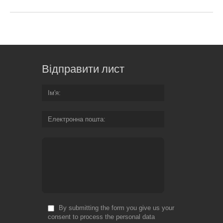
Відправити лист
Ім'я
Електронна пошта
By submitting the form you give us your
consent to process the personal data