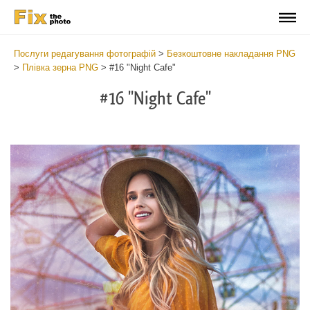
Послуги редагування фотографій
>
Безкоштовне накладання PNG
>
Плівка зерна PNG
>
#16 "Night Cafe"
#16 "Night Cafe"
Do
Fr
PN