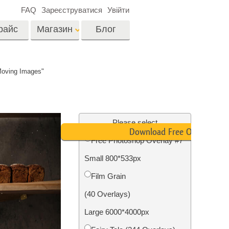
FAQ
Зареєструватися
Увійти
райс
Магазин
Блог
es
Video
Moving Images"
LUTs для
редагування відео
я
Редагування
Професійні відео
фотографій нерухомості
Please select
оверлейси
Download Free Overlay
их
Free Photoshop Overlay #7
ина
Small 800*533px
ії
Реставрація фото
Film Grain
(40 Overlays)
Large 6000*4000px