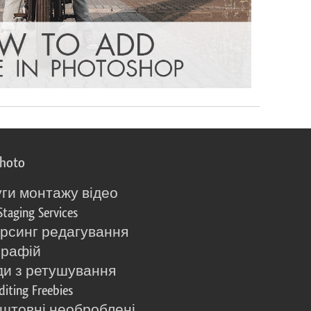
photo
ги монтажу відео
Staging Services
рсинг редагування
графій
и з ретушування
diting Freebies
штовні необроблені