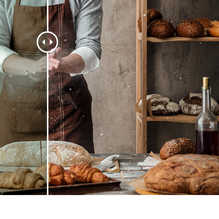
ретуші товарів
Редагування фото
Дані для навчан
ювелірних виробів