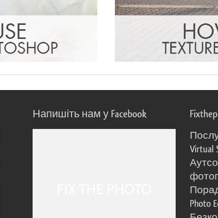
Напишіть нам у Facebook
Fixthe
Послу
Virtual 
Аутсо
фото
Порад
Photo E
Безко