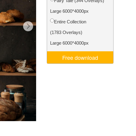
Fairy Tale (344 Overlays)
ня ШІ
Video Editing Services
Large 6000*4000px
Entire Collection
(1783 Overlays)
Large 6000*4000px
Free download