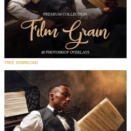
Please select
Free Photoshop Overlay #17
Small 800*533px
Film Grain
(40 Overlays)
FREE DOWNLOAD
Large 6000*4000px
Grunge Collection
(252 Overlays)
Large 6000*4000px
Entire Collection
(1783 Overlays)
Large 6000*4000px