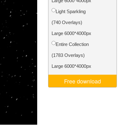
Large 6000*4000px
ня ШІ
Video Editing Services
Light Sparkling
(740 Overlays)
Large 6000*4000px
Entire Collection
(1783 Overlays)
Large 6000*4000px
Free download