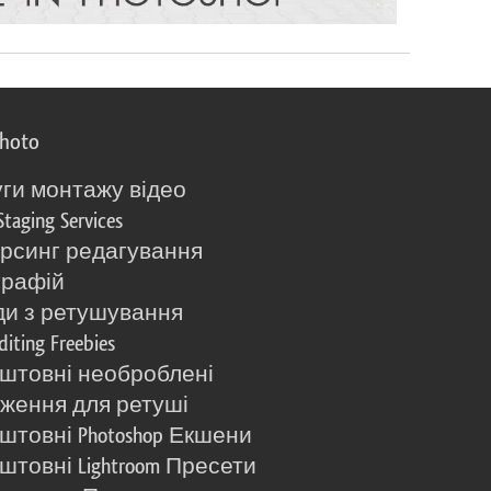
photo
ги монтажу відео
Staging Services
рсинг редагування
графій
и з ретушування
diting Freebies
штовні необроблені
ження для ретуші
штовні Photoshop Екшени
штовні Lightroom Пресети