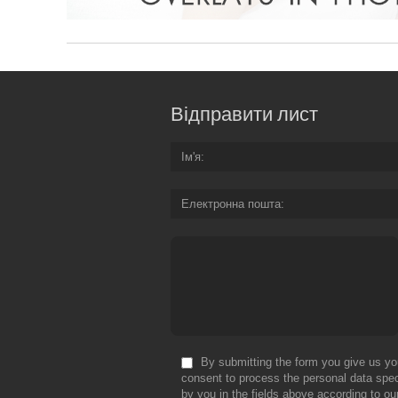
Відправити лист
Ім'я
Електронна пошта
By submitting the form you give us yo
consent to process the personal data spec
by you in the fields above according to ou