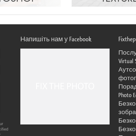
Напишіть нам у Facebook
Fixthe
Послу
Virtual 
Аутсо
фото
Порад
Photo E
Безко
зобра
Безко
ur
Безко
ified
r