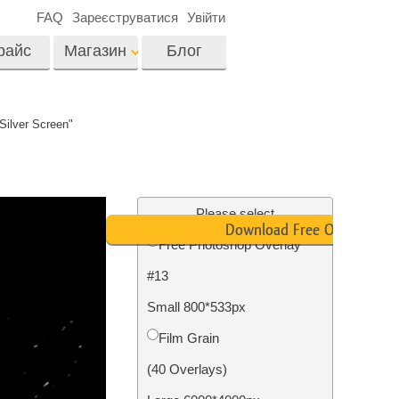
FAQ
Зареєструватися
Увійти
райс
Магазин
Блог
es
Video
Silver Screen"
LUTs для
редагування відео
я
Редагування
Професійні відео
фотографій нерухомості
Please select
оверлейси
Download Free Overlay
их
Free Photoshop Overlay
ина
#13
ії
Реставрація фото
Small 800*533px
Film Grain
(40 Overlays)