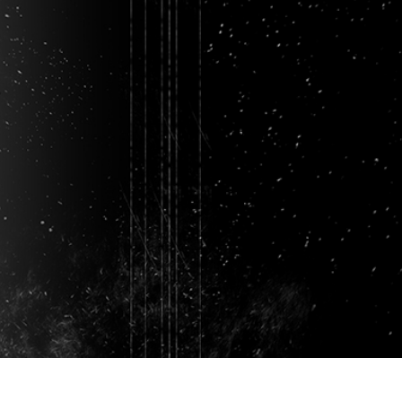
ретуші товарів
Редагування фото
Дані для навчан
ювелірних виробів