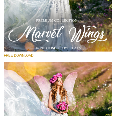
Please select
Free Wings Overlay #16
Small 800*533px
Marvel Wings
(34 Overlays)
FREE DOWNLOAD
Large 4000*5000px
Luxury Wedding
(373 Overlays)
Large 6000*4000px
Entire Collection
(1783 Overlays)
Large 6000*4000px