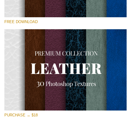
Please select
FREE DOWNLOAD
Free Photoshop Overlay
Small 800*533px
Real Leather
(30 Textures)
Large 6000*4000px
Entire Collection
(1783 Overlays)
Large 6000*4000px
Free download
PURCHASE → $18