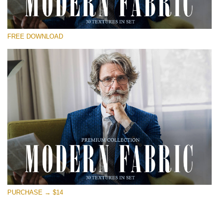
Please select
FREE DOWNLOAD
Free Photoshop Overlay
Small 800*533px
Modern Fabric
(30 Textures)
Large 6000*4000px
Entire Collection
(1783 Overlays)
Large 6000*4000px
Free download
PURCHASE → $14