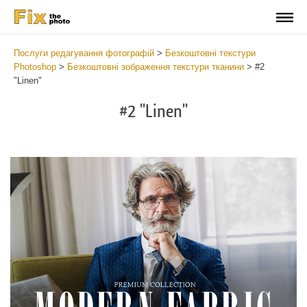
Послуги редагування фотографій
>
Безкоштовні текстури
Photoshop
>
Безкоштовні зображення текстури тканини
>
#2
"Linen"
#2 "Linen"
Do
Fr
Ov