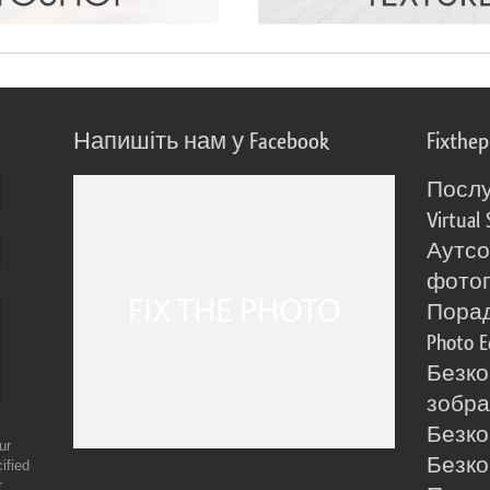
Напишіть нам у Facebook
Fixthe
Послу
Virtual 
Аутсо
фото
Порад
Photo E
Безко
зобра
Безко
ur
Безко
ified
r