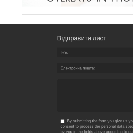
Відправити лист
Ім'я
Електронна пошта
By submitting the form you give us yo
consent to process the personal data spec
by you in the fields above according to ou