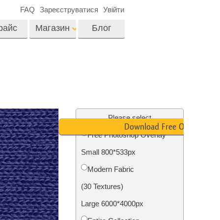
FAQ
Зареєструватися
Увійти
райс
Магазин
Блог
es
Video
LUTs для
редагування відео
я
Редагування
Професійні відео
фотографій нерухомості
Please select
оверлейси
Download Free Overlay
их
Free Photoshop Overlay
ина
Small 800*533px
ії
Реставрація фото
Modern Fabric
(30 Textures)
Large 6000*4000px