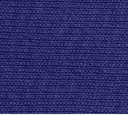
ретуші товарів
Редагування фото
Дані для навчан
ювелірних виробів