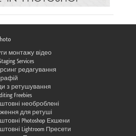
photo
ги монтажу відео
Staging Services
рсинг редагування
графій
и з ретушування
diting Freebies
штовні необроблені
ження для ретуші
штовні Photoshop Екшени
штовні Lightroom Пресети