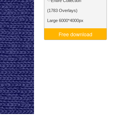
Entire Collection
ня ШІ
Video Editing Services
(1783 Overlays)
Large 6000*4000px
Free download