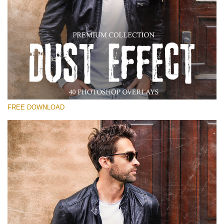
Please select
Free Photoshop Overlay
Small 800*533px
Dust Effect
(40 Overlays)
FREE DOWNLOAD
Large 6000*4000px
Entire Collection
(1783 Overlays)
Large 6000*4000px
Free download