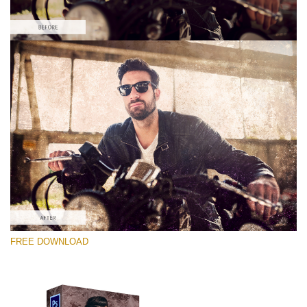
Please select
Free Photoshop Overlay #3
Small 800*533px
Distressed Mood
(30 Overlays)
Large 6000*4000px
FREE DOWNLOAD
Bokeh Complete Collection (650 Overlays)
Large 6000*4000px
Entire Collection