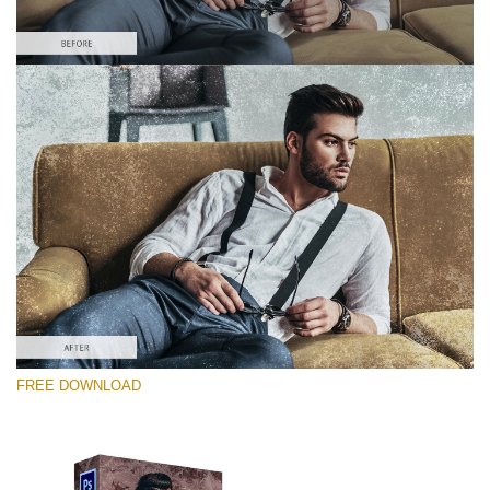
Please select
Free Photoshop Overlay #2
Small 800*533px
Distressed Mood
(30 Overlays)
Large 6000*4000px
FREE DOWNLOAD
4 Seasons (411 Overlays)
Large 6000*4000px
Entire Collection