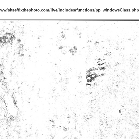
www/sites/fixthephoto.com/live/includes/functions/pp_windowsClass.php