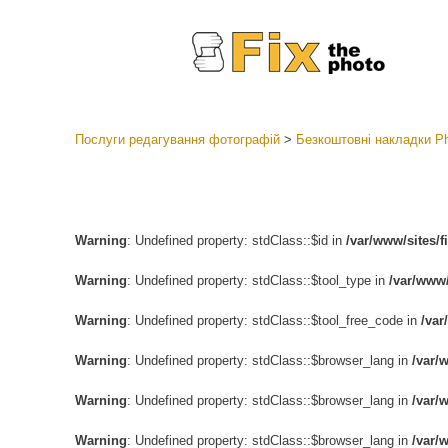
Послуги редагування фотографій
>
Безкоштовні накладки P
Пресети
Колекці
Ретушув
Пресет
Warning
: Undefined property: stdClass::$id in
/var/www/sites/
Пропоз
Warning
: Undefined property: stdClass::$tool_type in
/var/www/
Мобіль
Warning
: Undefined property: stdClass::$tool_free_code in
/var
Редагув
Warning
: Undefined property: stdClass::$browser_lang in
/var/
Warning
: Undefined property: stdClass::$browser_lang in
/var/
Warning
: Undefined property: stdClass::$browser_lang in
/var/