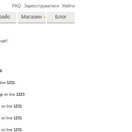
FAQ
Зареєструватися
Увійти
райс
Магазин
Блог
es
Video
math"
LUTs для
редагування відео
я
Редагування
Професійні відео
фотографій нерухомості
6
оверлейси
их
ина
line
1211
hp
on line
1223
ії
Реставрація фото
on line
1231
on line
1231
on line
1231