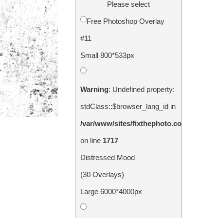
Please select
Free Photoshop Overlay
#11
Small 800*533px
Warning
: Undefined property:
stdClass::$browser_lang_id in
/var/www/sites/fixthephoto.com/live/in
on line
1717
Distressed Mood
(30 Overlays)
Large 6000*4000px