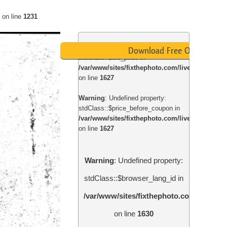
on line
1231
Warning
: Undefined property:
Download Free Overlay
stdClass::$old_price in
/var/www/sites/fixthephoto.com/live/includes
on line
1627
Warning
: Undefined property:
stdClass::$price_before_coupon in
/var/www/sites/fixthephoto.com/live/includes
on line
1627
Warning
: Undefined property:
stdClass::$browser_lang_id in
/var/www/sites/fixthephoto.com/live/in
on line
1630