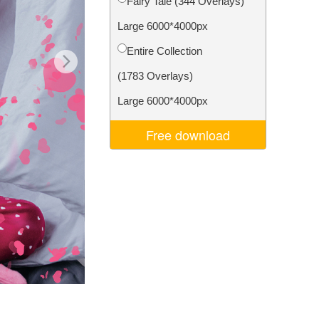
Fairy Tale (344 Overlays)
ня ШІ
Video Editing Services
Large 6000*4000px
Entire Collection
(1783 Overlays)
Large 6000*4000px
Free download