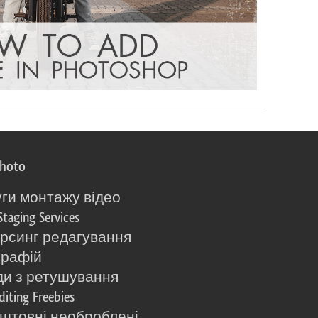
photo
ги монтажу відео
Staging Services
рсинг редагування
графій
и з ретушування
diting Freebies
штовні необроблені