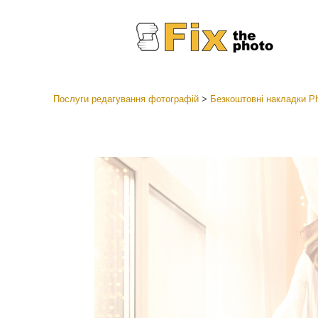
Послуги редагування фотографій
>
Безкоштовні накладки P
Пресети
Колекці
Ретушув
Пресет
Пропоз
Мобіль
Редагув