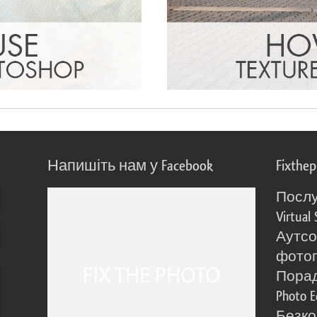
Напишіть нам у Facebook
Fixthe
Послу
Virtual 
Аутсо
фото
Порад
Photo E
Безко