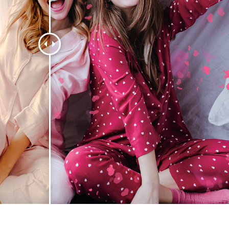
ретуші товарів
Редагування фото
Дані для навчан
ювелірних виробів