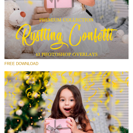
Please select
Free Confetti Overlay #15
Small 800*533px
Rustling Confetti
(43 Overlays)
FREE DOWNLOAD
Large 6000*4000px
Sunlight Collection
(290 Overlays)
Large 6000*4000px
Entire Collection
(1783 Overlays)
Large 6000*4000px