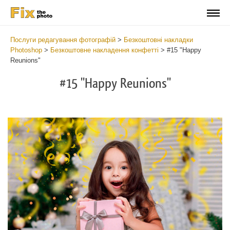
Послуги редагування фотографій
>
Безкоштовні накладки
Photoshop
>
Безкоштовне накладення конфетті
>
#15 "Happy
Reunions"
#15 "Happy Reunions"
Do
Fr