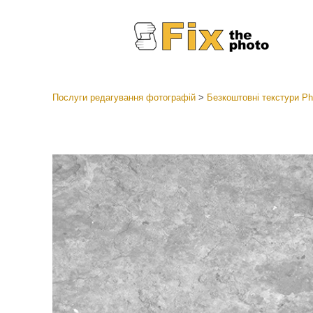
Послуги редагування фотографій
>
Безкоштовні текстури Ph
Пресети
Колекці
Ретушув
Пресет
Пропоз
Мобіль
Редагув