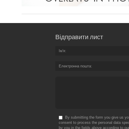
Відправити лист
Ім'я
Електронна пошта
By submitting the form you give us yo
consent to process the personal data spec
by you in the fields above according to ou