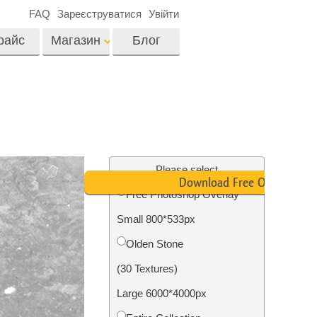
FAQ
Зареєструватися
Увійти
райс
Магазин
Блог
es
Video
LUTs для
редагування відео
я
Редагування
Професійні відео
фотографій нерухомості
Please select
оверлейси
Download Free Overlay
их
Free Photoshop Overlay
ина
Small 800*533px
ії
Реставрація фото
Olden Stone
(30 Textures)
Large 6000*4000px