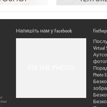
Напишіть нам у Facebook
Fixthe
Послу
Virtual 
Аутсо
фото
Порад
Photo E
Безко
зобра
Безко
ur
Безко
ified
r