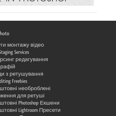
photo
ги монтажу відео
Staging Services
рсинг редагування
графій
и з ретушування
diting Freebies
штовні необроблені
ження для ретуші
штовні Photoshop Екшени
штовні Lightroom Пресети