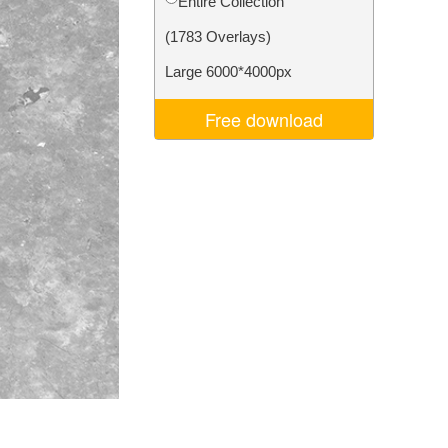
Entire Collection
ня ШІ
Video Editing Services
(1783 Overlays)
Large 6000*4000px
Free download