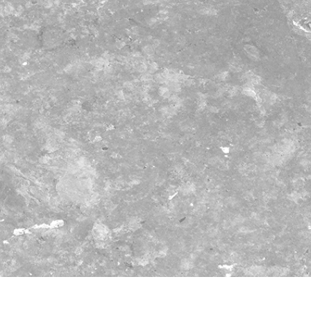
ретуші товарів
Редагування фото
Дані для навчан
ювелірних виробів