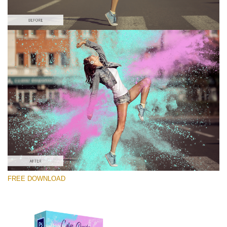
Please select
Free Photoshop Overlay #9
Small 800*533px
Color Powder
(30 Overlays)
Large 6000*4000px
FREE DOWNLOAD
Luxury Wedding
(373 Overlays)
Large 6000*4000px