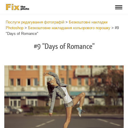
Послуги редагування фотографій
>
Безкоштовні накладки
Photoshop
>
Безкоштовне накладання кольорового порошку
>
#9
"Days of Romance"
#9 "Days of Romance"
Do
Fr
Ov