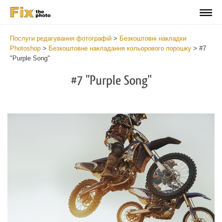
Послуги редагування фотографій
>
Безкоштовні накладки
Photoshop
>
Безкоштовне накладання кольорового порошку
>
#7
"Purple Song"
#7 "Purple Song"
Do
Fr
Ov