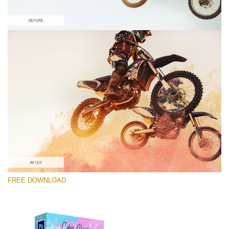
Please select
Free Photoshop Overlay #7
Small 800*533px
Color Powder
(30 Overlays)
Large 6000*4000px
FREE DOWNLOAD
Fairy Tale (344 Overlays)
Large 6000*4000px
Entire Collection