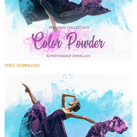
Please select
Free Powder Overlay #22
Small 800*533px
Color Powder
(30 Overlays)
FREE DOWNLOAD
Large 6000*4000px
Fairy Tale (344 Overlays)
Large 6000*4000px
Entire Collection
(1783 Overlays)
Large 6000*4000px