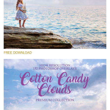
Please select
Free Cloud Overlay #27
Small 800*533px
Cotton Candy Clouds
(152 Overlays)
FREE DOWNLOAD
Large 6000*4000px
Sky Boundless
(347 Overlays)
Large 6000*4000px
Entire Collection
(1783 Overlays)
Large 6000*4000px