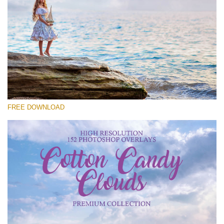
Please select
Free Cloud Overlay #26
Small 800*533px
Cotton Candy Clouds
(152 Overlays)
FREE DOWNLOAD
Large 6000*4000px
4 Seasons (411 Overlays)
Large 6000*4000px
Entire Collection
(1783 Overlays)
Large 6000*4000px