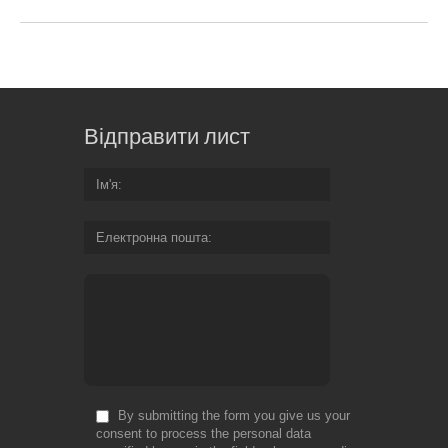
Відправити лист
Ім'я
Електронна пошта
By submitting the form you give us your
consent to process the personal data