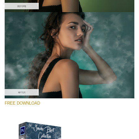
Please select
Free PNG Overlay #10
Small 800*533px
Smoke Effect
(30 Overlays)
Large 6000*4000px
FREE DOWNLOAD
Bokeh Complete Collection (650 Overlays)
Large 6000*4000px
Entire Collection