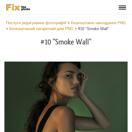
Послуги редагування фотографій
>
Безкоштовне накладання PNG
>
Безкоштовний сигаретний дим PNG
>
#10 "Smoke Wall"
#10 "Smoke Wall"
Do
Fr
PN