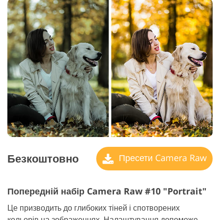
Безкоштовно
Пресети Camera Raw
Попередній набір Camera Raw #10 "Portrait"
Це призводить до глибоких тіней і спотворених
кольорів на зображеннях. Налаштування допоможе