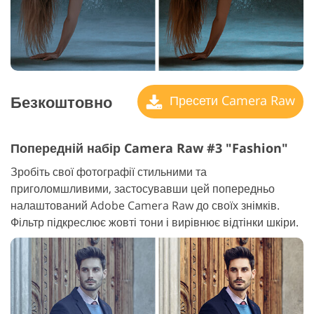
Безкоштовно
Пресети Camera Raw
Попередній набір Camera Raw #3 "Fashion"
Зробіть свої фотографії стильними та
приголомшливими, застосувавши цей попередньо
налаштований Adobe Camera Raw до своїх знімків.
Фільтр підкреслює жовті тони і вирівнює відтінки шкіри.