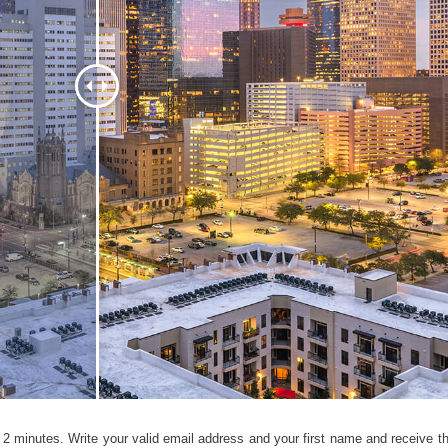
ретуші товарів
Редагування фото
Дані для навчан
ювелірних виробів
2 minutes. Write your valid email address and your first name and receive the