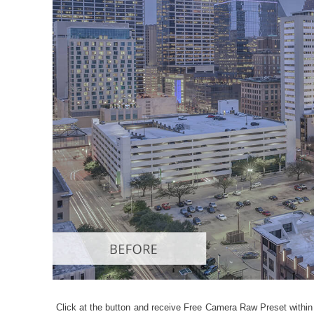
Сервіс 
Click at the button and receive Free Camera Raw Preset within 