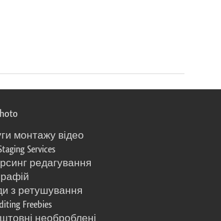
photo
ги монтажу відео
Staging Services
рсинг редагування
графій
и з ретушування
diting Freebies
штовні необроблені