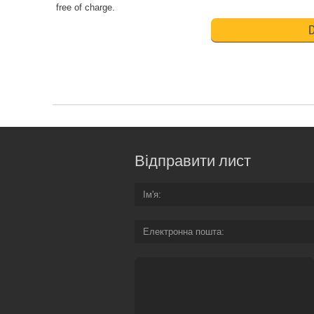
free of charge.
D
Відправити лист
Ім'я
Електронна пошта