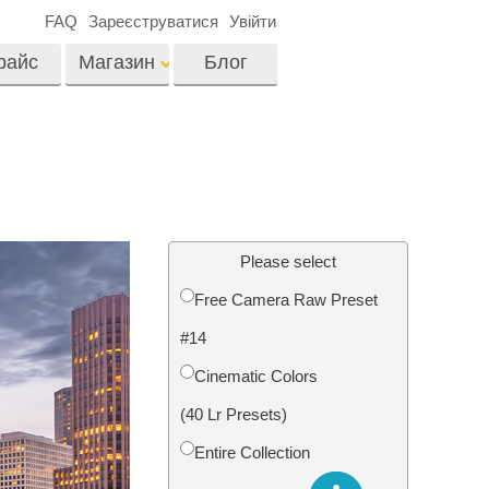
FAQ
Зареєструватися
Увійти
райс
Магазин
Блог
es
Video
LUTs для
редагування відео
я
Редагування
Професійні відео
фотографій нерухомості
Please select
оверлейси
их
Free Camera Raw Preset
ина
#14
ії
Реставрація фото
Cinematic Colors
(40 Lr Presets)
Entire Collection