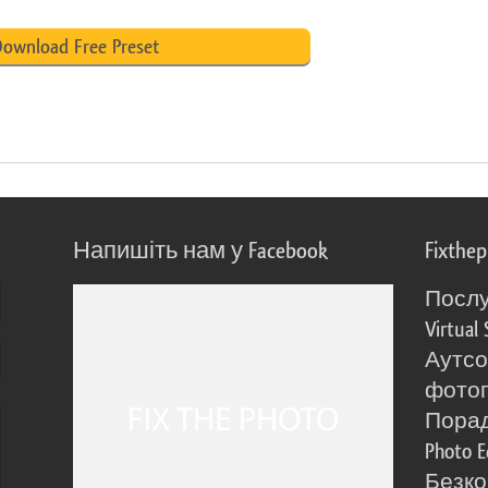
ownload Free Preset
Напишіть нам у Facebook
Fixthe
Послу
Virtual 
Аутсо
фото
Порад
Photo E
Безко